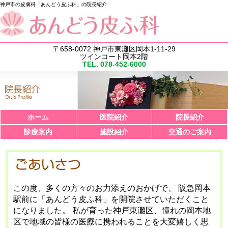
神戸市の皮膚科「あんどう皮ふ科」の院長紹介
〒658-0072 神戸市東灘区岡本1-11-29
戸市の皮膚科「あんどう皮ふ科」
ツインコート岡本2階
TEL. 078-452-6000
ホーム
医院紹介
院長紹介
診療案内
施設紹介
交通のご案内
この度、多くの方々のお力添えのおかげで、
阪急岡本
駅前に「あんどう皮ふ科」を開院させていただくこと
になりました。
私が育った神戸東灘区、憧れの岡本地
区で地域の皆様の医療に携われることを大変嬉しく思